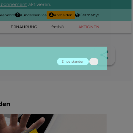
Abonnement
aktivieren.
Germany
renkorb
Kundenservice
Anmelden
ERNÄHRUNG
fresh®
AKTIONEN
Einverstanden
den